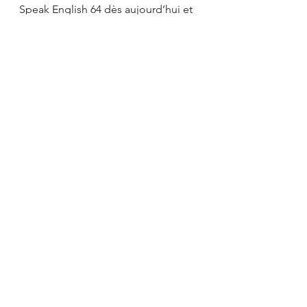
Speak English 64 dès aujourd’hui et 
profitez pleinement de cette 
opportunité pour améliorer votre 
anglais avant de profiter de votre 
retraite. Votre futur vous remerciera.
Voir tout
Posts récents