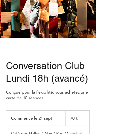
Conversation Club
Lundi 18h (avancé)
Conçue pour la flexibilité, vous achetez une
carte de 10 séances.
70
euros
Commence le 21 sept.
C
70 €
o
m
Café des Halles à Nay 7 Rue Maréchal