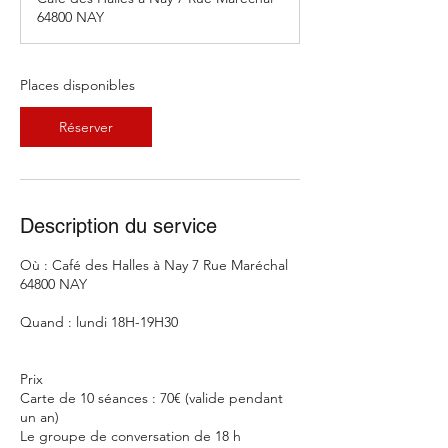
m
64800 NAY
e
n
c
e
Places disponibles
l
e
Réserver
2
1
s
e
p
Description du service
t
.
Où : Café des Halles à Nay 7 Rue Maréchal
64800 NAY
Quand : lundi 18H-19H30
Prix
Carte de 10 séances : 70€ (valide pendant
un an)
Le groupe de conversation de 18 h