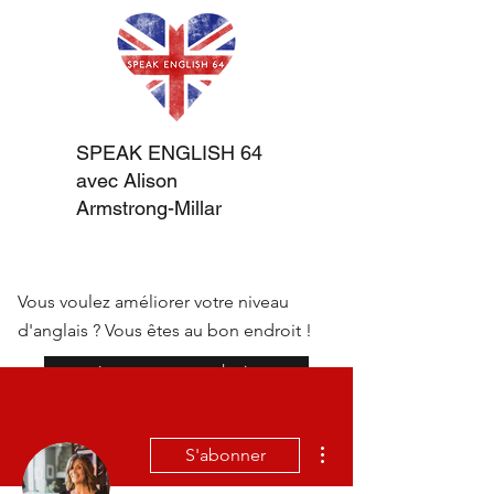
SPEAK ENGLISH 64
avec Alison
Armstrong-Millar
Vous voulez améliorer votre niveau
d'anglais ? Vous êtes au bon endroit !
réserver une consultation
Plus d'actions
S'abonner